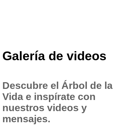
Síguenos
¡Síguenos
En
En
uestras
Nuestras
¡Síguenos
Galería de videos
Redes
Redes
En
ociales!
Sociales!
Nuestras
Redes
Descubre el Árbol de la
Sociales!
Vida e inspírate con
nuestros videos y
mensajes.