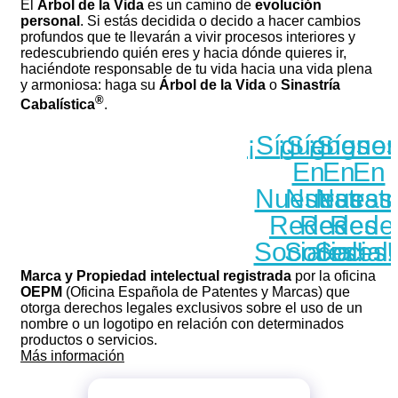
El
Árbol de la Vida
es un camino de
evolución
personal
. Si estás decidida o decido a hacer cambios
profundos que te llevarán a vivir procesos interiores y
redescubriendo quién eres y hacia dónde quieres ir,
haciéndote responsable de tu vida hacia una vida plena
y armoniosa: haga su
Árbol de la Vida
o
Sinastría
®
Cabalística
.
¡Síguenos
¡Sígueno
¡Sígue
En
En
En
Nuestras
Nuestras
Nuestr
Redes
Redes
Rede
Sinastria Cabalística
®
Sociales!
Sociales!
Social
Marca y Propiedad intelectual registrada
por la oficina
OEPM
(Oficina Española de Patentes y Marcas) que
otorga derechos legales exclusivos sobre el uso de un
nombre o un logotipo en relación con determinados
productos o servicios.
Más información
Método de análisis