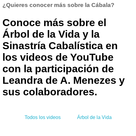
¿Quieres conocer más sobre la Cábala?
¡Síguenos
¡Síguenos
¡Síguenos
Conoce más sobre el
En
En
En
Árbol de la Vida y la
Nuestras
Nuestras
Nuestras
Redes
Redes
Redes
Sinastría Cabalística en
Sociales!
Sociales!
Sociales!
los videos de YouTube
con la participación de
Leandra de A. Menezes y
sus colaboradores.
Todos los videos
Árbol de la Vida