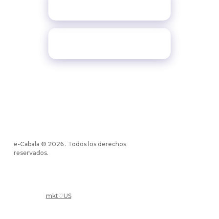
interpersonal
¡Quiero hacer la
Sinastría Cabalística!
mapa web
e-Cabala © 2026 . Todos los derechos
reservados.
mkt♡US