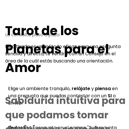
Tarot de los
La consulta paso a paso:
Planetas para el
Esta tirada es un método eficaz para una pregunta
sencilla y directa, te vendrá con un Consejo en el
área de la cuál estás buscando una orientación.
Amor
Elige un ambiente tranquilo,
relájate
y
piensa
en
una pregunta que puedas contestar con un
SI
o
Sabiduría intuitiva para
un
NO
.
que podamos tomar
Redacta
tu pregunta en el campo "Tu pregunta