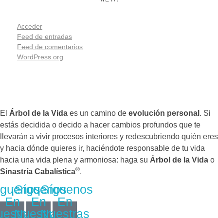
Acceder
Feed de entradas
Feed de comentarios
WordPress.org
El
Árbol de la Vida
es un camino de
evolución personal
. Si
estás decidida o decido a hacer cambios profundos que te
llevarán a vivir procesos interiores y redescubriendo quién eres
y hacia dónde quieres ir, haciéndote responsable de tu vida
hacia una vida plena y armoniosa: haga su
Árbol de la Vida
o
®
Sinastría Cabalística
.
íguenos
¡Síguenos
¡Síguenos
En
En
En
estras
Nuestras
Nuestras