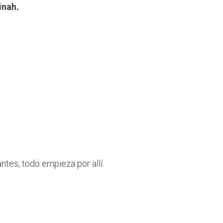
inah.
estarías?
ntes, todo empieza por allí.
esfera de