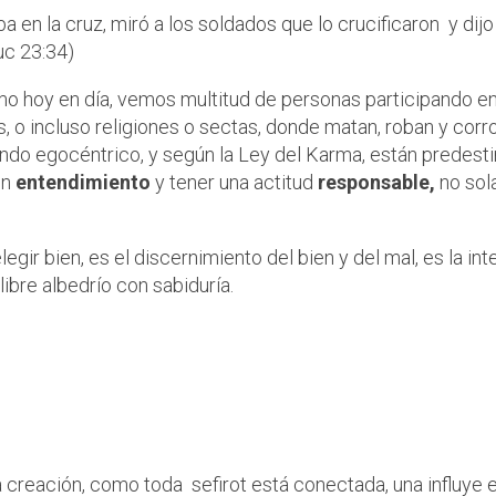
en la cruz, miró a los soldados que lo crucificaron y dijo
uc 23:34)
 hoy en día, vemos multitud de personas participando en
s, o incluso religiones o sectas, donde matan, roban y cor
do egocéntrico, y según la Ley del Karma, están predestin
en
entendimiento
y tener una actitud
responsable,
no sol
gir bien, es el discernimiento del bien y del mal, es la i
 libre albedrío con sabiduría.
pacidad de pensar y tom
, prudencia, reflexión, 
d
.
a creación, como toda sefirot está conectada, una influye e