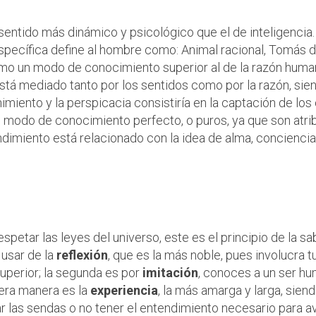
sentido más dinámico y psicológico que el de inteligencia
específica define al hombre como: Animal racional, Tomás d
omo un modo de conocimiento superior al de la razón human
stá mediado tanto por los sentidos como por la razón, sie
cernimiento y la perspicacia consistiría en la captación de 
l modo de conocimiento perfecto, o puros, ya que son atri
dimiento está relacionado con la idea de alma, conciencia 
ncipio de la sabiduría pa
el don del entendimient
petar las leyes del universo, este es el principio de la sab
 usar de la
reflexión
, que es la más noble, pues involucra 
uperior; la segunda es por
imitación
, conoces a un ser hu
cera manera es la
experiencia
, la más amarga y larga, sien
ar las sendas o no tener el entendimiento necesario para