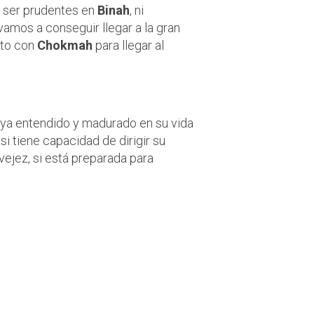
 ser prudentes en
Binah
, ni
 vamos a conseguir llegar a la gran
nto con
Chokmah
para llegar al
aya entendido y madurado en su vida
i tiene capacidad de dirigir su
 vejez, si está preparada para
ierda, te miro.