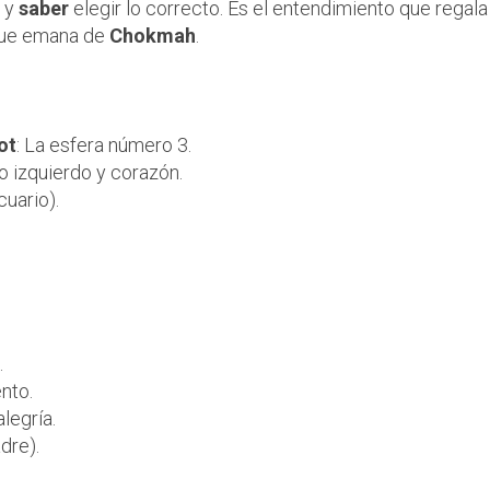
n y
saber
elegir lo correcto. Es el entendimiento que regala
 que emana de
Chokmah
.
e Binah en el Árbol de l
ot
: La esfera número 3.
lo izquierdo y corazón.
cuario).
.
nto.
legría.
dre).