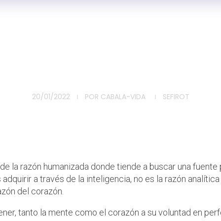
el entendimien
tiempo
20/01/2022
POR
CABALA-VIDA
SEFIROT
razón, la tercera sefirá d
o de la razón humanizada donde tiende a buscar una fuente p
quirir a través de la inteligencia, no es la razón analítica
razón del corazón.
ner, tanto la mente como el corazón a su voluntad en perf