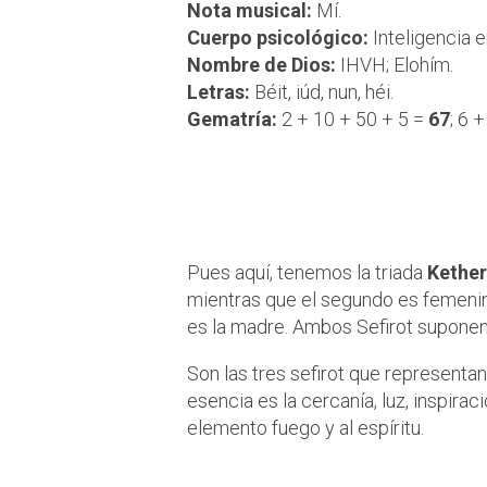
Nota musical:
Mí.
Cuerpo psicológico:
Inteligencia 
Nombre de Dios:
IHVH; Elohím.
Letras:
Béit, iúd, nun, héi.
Gematría:
2 + 10 + 50 + 5 =
67
; 6 
Denominamos t
Keter
Pues aquí, tenemos la triada
Kether
mientras que el segundo es femeni
es la madre. Ambos Sefirot suponen 
Son las tres sefirot que representan
esencia es la cercanía, luz, inspira
elemento fuego y al espíritu.
¿Cuál es el en