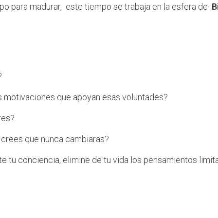
mpo para madurar, este tiempo se trabaja en la esfera de
B
blase ahora ¿Qué le cont
?
las motivaciones que apoyan esas voluntades?
res?
o crees que nunca cambiaras?
e tu conciencia, elimine de tu vida los pensamientos limita
e forma correcta en la 