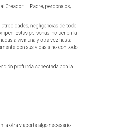
 al Creador: – Padre, perdónalos,
 atrocidades, negligencias de todo
rompen. Estas personas no tienen la
adas a vivir una y otra vez hasta
amente con sus vidas sino con todo
ntención profunda conectada con la
ar actitudes
sensatez y
n la otra y aporta algo necesario