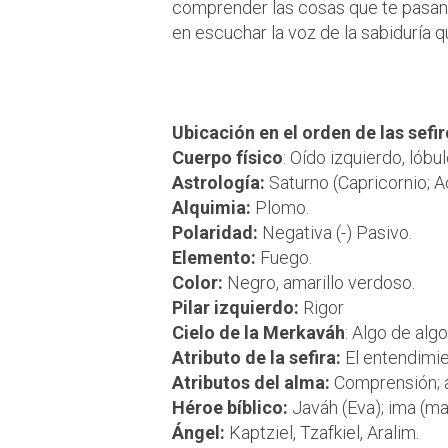
comprender las cosas que te pasa
en escuchar la voz de la sabiduría
Los atributos d
Ubicación en el orden de las sefir
Cuerpo físico
: Oído izquierdo, lóbu
Astrología:
Saturno (Capricornio; A
Alquimia:
Plomo.
Polaridad:
Negativa (-) Pasivo.
Elemento:
Fuego.
Color:
Negro, amarillo verdoso.
Pilar izquierdo:
Rigor
Cielo de la Merkaváh
: Algo de algo
Atributo de la sefira:
El entendimie
Atributos del alma:
Comprensión; a
Héroe bíblico:
Javáh (Eva); ima (ma
Ángel:
Kaptziel, Tzafkiel, Aralim.