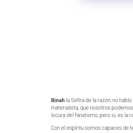
Binah 
Más allá de la 
Vida
Binah
la Sefira de la razón, no habl
materialista, que nosotros podemos ad
locura del fanatismo, pero si, es la 
Con el espíritu somos capaces de te