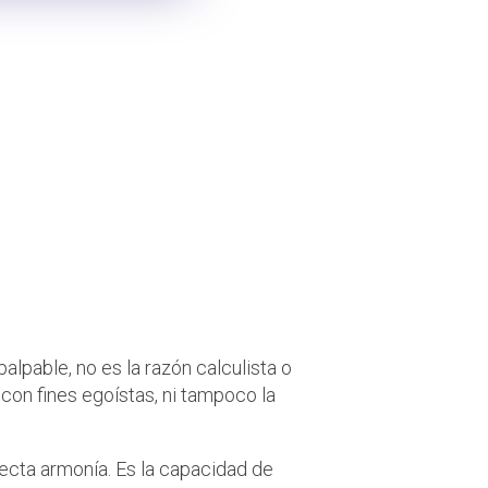
to y su
el Árbol de la
alpable, no es la razón calculista o
 con fines egoístas, ni tampoco la
ecta armonía. Es la capacidad de