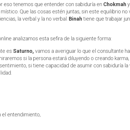
 por eso tenemos que entender con sabiduría en
Chokmah
y
 místico. Que las cosas estén juntas, sin este equilibrio no
cias, la verbal y la no verbal.
Binah
tiene que trabajar ju
nline analizamos esta sefira de la siguiente forma:
nte es
Saturno,
vamos a averiguar lo que el consultante h
raremos si la persona estará diluyendo o creando karma, s
esentimiento, si tiene capacidad de asumir con sabiduría la
lidad.
 alto de la columna izqu
 el entendimiento,