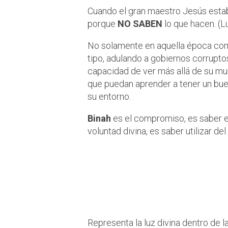
Cuando el gran maestro Jesús estaba 
porque
NO
SABEN
lo que hacen. (L
No solamente en aquella época como
tipo, adulando a gobiernos corrupto
capacidad de ver más allá de su mun
que puedan aprender a tener un bu
su entorno.
Binah
es el compromiso, es saber ele
voluntad divina, es saber utilizar del
Binah es la ca
con buen juicio
responsabilida
Representa la luz divina dentro de l