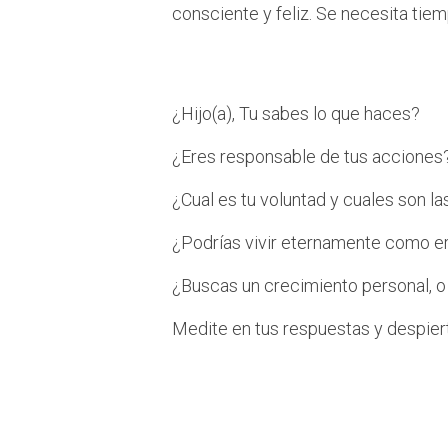
consciente y feliz. Se necesita tie
Si Binah te ha
¿Hijo(a), Tu sabes lo que haces?
¿Eres responsable de tus acciones
¿Cual es tu voluntad y cuales son 
¿Podrías vivir eternamente como e
¿Buscas un crecimiento personal, 
Medite en tus respuestas y despiert
¿Cómo actuar d
Binah?