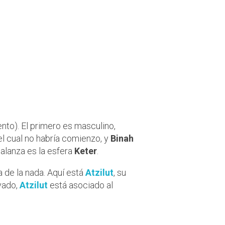
, Binah y
nto). El primero es masculino,
 el cual no habría comienzo, y
Binah
balanza es la esfera
Keter
.
a de la nada. Aquí está
Atzilut
, su
evado,
Atzilut
está asociado al