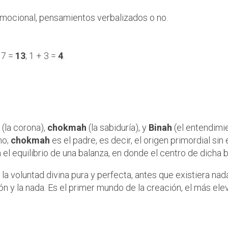
emocional, pensamientos verbalizados o no.
+ 7 =
13
; 1 + 3 =
4
.
riada divina a Chokmah
(la corona),
chokmah
(la sabiduría), y
Binah
(el entendimie
no;
chokmah
es el padre, es decir, el origen primordial sin
el equilibrio de una balanza, en donde el centro de dicha 
 la voluntad divina pura y perfecta, antes que existiera nad
ción y la nada. Es el primer mundo de la creación, el más el
tendimiento de Binah?